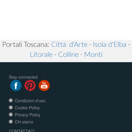
Portali Toscana:
Città d'Arte
-
Isola d'Elba
-
Litorale
-
Colline
-
Monti
Stay connected
Condizioni d'uso
Cookie Policy
Privacy Policy
Chi siamo
CONTATTACI