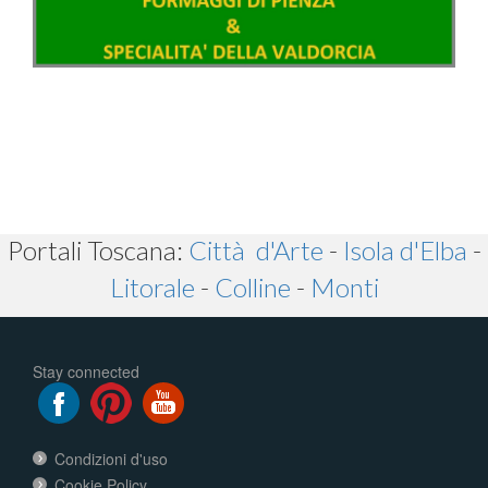
Portali Toscana:
Città d'Arte
-
Isola d'Elba
-
Litorale
-
Colline
-
Monti
Stay connected
Condizioni d'uso
Cookie Policy