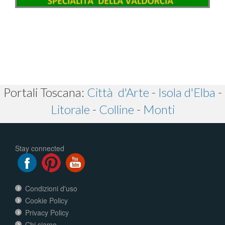
Portali Toscana:
Città d'Arte
-
Isola d'Elba
-
Litorale
-
Colline
-
Monti
Stay connected
Condizioni d'uso
Cookie Policy
Privacy Policy
Chi siamo