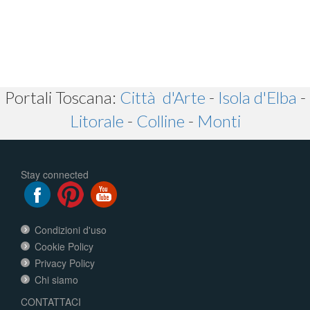
Portali Toscana:
Città d'Arte
-
Isola d'Elba
-
Litorale
-
Colline
-
Monti
Stay connected
Condizioni d'uso
Cookie Policy
Privacy Policy
Chi siamo
CONTATTACI